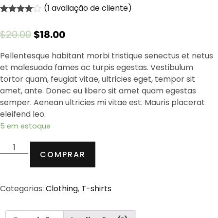
(
1
avaliação de cliente)
Avaliado
1
como
4.00
$
20.00
$
18.00
de 5, com
baseado
em
Pellentesque habitant morbi tristique senectus et netus
avaliação
et malesuada fames ac turpis egestas. Vestibulum
de cliente
tortor quam, feugiat vitae, ultricies eget, tempor sit
amet, ante. Donec eu libero sit amet quam egestas
semper. Aenean ultricies mi vitae est. Mauris placerat
eleifend leo.
5 em estoque
COMPRAR
Categorias:
Clothing
,
T-shirts