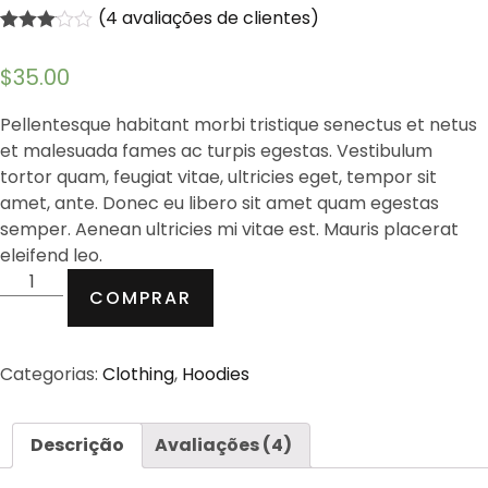
(
4
avaliações de clientes)
Avaliado
4
como
$
35.00
3.00
de
5, com
baseado
Pellentesque habitant morbi tristique senectus et netus
em
et malesuada fames ac turpis egestas. Vestibulum
avaliações
de
tortor quam, feugiat vitae, ultricies eget, tempor sit
clientes
amet, ante. Donec eu libero sit amet quam egestas
semper. Aenean ultricies mi vitae est. Mauris placerat
eleifend leo.
COMPRAR
Categorias:
Clothing
,
Hoodies
Descrição
Avaliações (4)